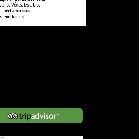
Jean de Védas, les arts de
onnent à voir sous
s leurs formes.