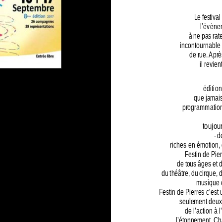
Le festival
l’évène
à ne pas rat
incontournable 
de rue. Apr
il revie
éditio
que jamais
programmation,
toujou
- d
riches en émotion, e
Festin de Pie
de tous âges et d
du théâtre, du cirque, 
musique e
Festin de Pierres c’est
seulement deux 
de l’action à 
l’étonnement. Ch