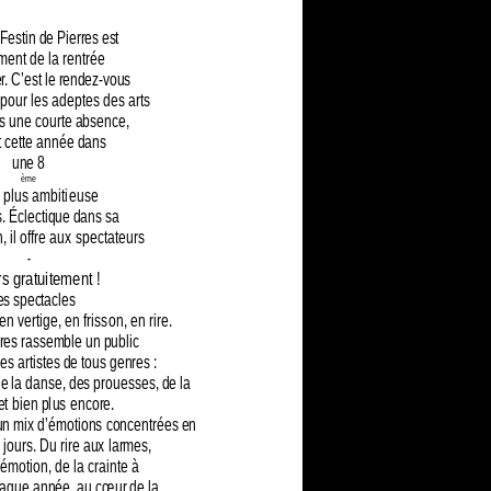
 Festin de Pierres est
ment de la rentrée
er. C’est le rendez-vous
pour les adeptes des arts
ès une courte absence,
nt cette année dans
une 8
ème
n plus ambitieuse
. Éclectique dans sa
 il offre aux spectateurs
-
rs gratuitement !
es spectacles
n vertige, en frisson, en rire.
rres rassemble un public
es artistes de tous genres :
de la danse, des prouesses, de la
t bien plus encore.
 un mix d’émotions concentrées en
jours. Du rire aux larmes,
l’émotion, de la crainte à
aque année, au cœur de la