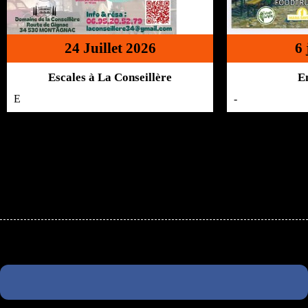
24 Juillet 2026
6 
Escales à La Conseillère
E
E
-