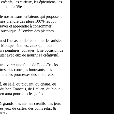
s créatifs, les curieux, les épicuriens, les
 aiment la Vie.
e nos artisans, créateurs qui proposent
enez prendre des idées 100% recup',
ssayer et apprendre à consommer
 bucolique, à l'ombre des platanes.
si l'occasion de rencontrer les artistes
s Montpelliéraines, ceux qui nous
eurs peintures, collages. Une occasion de
cuter avec eux de nourrir sa créativité.
trouverez une flotte de Food-Trucks
tres, des concepts innovants, des
// toute les promesses des amoureux
é, du salé, du piquant, du chaud, du
du bon Français, de l'italien, du bio, du
en aura pour tous les goûts .
 grands, des ateliers créatifs, des jeux
es jeux de cartes, des coins relax &
ste).