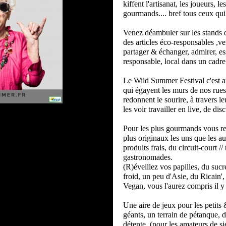
kiffent l'artisanat, les joueurs, le
gourmands.... bref tous ceux qui
Venez déambuler sur les stands d
des articles éco-responsables ,v
partager & échanger, admirer, e
responsable, local dans un cadre
Le Wild Summer Festival c'est aus
qui égayent les murs de nos rue
redonnent le sourire, à travers l
les voir travailler en live, de dis
Pour les plus gourmands vous re
plus originaux les uns que les au
produits frais, du circuit-court 
gastronomades.
(R)éveillez vos papilles, du sucr
froid, un peu d'Asie, du Ricain', 
Vegan, vous l'aurez compris il y 
Une aire de jeux pour les petits &
géants, un terrain de pétanque, d
détente (pour les amateurs de sie