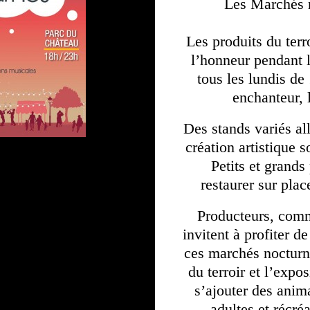
Les Marchés 
Les produits du terro
l’honneur pendant l
tous les lundis de
enchanteur, 
Des stands variés all
création artistique 
Petits et grands
restaurer sur plac
Producteurs, comm
invitent à profiter d
ces marchés nocturne
du terroir et l’expo
s’ajouter des anim
adultes et récré