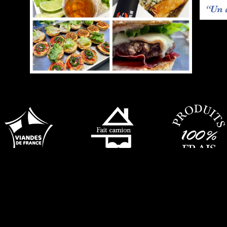
Designed by Riz Blanc
-
Developed by Dectys
© 2026 by Truck 2 Food Montpellier. All Rights Reserved.