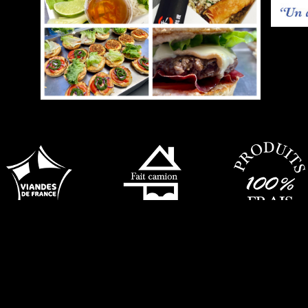
Designed by Riz Blanc
-
Developed by Dectys
© 2026 by Truck 2 Food Montpellier. All Rights Reserved.