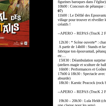
figurines baroques dans l’église
10h00 : Concours de pétanque : 
07
)
11h00 : Le Défilé des Epouvanta
village pour trouver et réveiller
créatifs !
--APERO – REPAS (TrucK 2 
12h30 : * Scène ouverte* : chan
A partir de 14h00 : Stands et ke
fabrique ton épouvantail, pétan
etc…
15H30 : Déambulation surprise
(ateliers magie et sculture de bal
16h00 : Performances et Goûter
17h00 à 18h30 : Spectacle avec 
absurde)
18h30 : Karstic Peacock (rock b
--APERO – REPAS (TrucK 2 
19h30 – 20h30 : Lula Heldt (cha
une claque pour les sens)