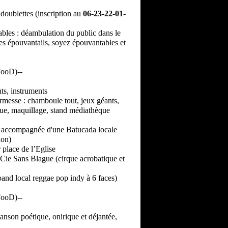
)
doublettes (inscription au
06-23-22-01-
bles : déambulation du public dans le
 les épouvantails, soyez épouvantables et
FooD)--
ts, instruments
rmesse : chamboule tout, jeux géants,
que, maquillage, stand médiathèque
 accompagnée d'une Batucada locale
lon)
 place de l’Eglise
Cie Sans Blague (cirque acrobatique et
and local reggae pop indy à 6 faces)
FooD)--
nson poétique, onirique et déjantée,